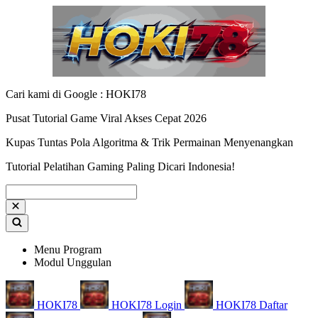
Cari kami di Google : HOKI78
Pusat Tutorial Game Viral Akses Cepat 2026
Kupas Tuntas Pola Algoritma & Trik Permainan Menyenangkan
Tutorial Pelatihan Gaming Paling Dicari Indonesia!
Menu Program
Modul Unggulan
HOKI78
HOKI78 Login
HOKI78 Daftar