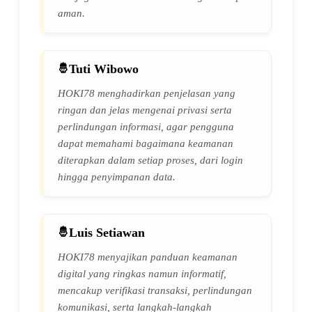
aman.
Tuti Wibowo
HOKI78 menghadirkan penjelasan yang
ringan dan jelas mengenai privasi serta
perlindungan informasi, agar pengguna
dapat memahami bagaimana keamanan
diterapkan dalam setiap proses, dari login
hingga penyimpanan data.
Luis Setiawan
HOKI78 menyajikan panduan keamanan
digital yang ringkas namun informatif,
mencakup verifikasi transaksi, perlindungan
komunikasi, serta langkah-langkah