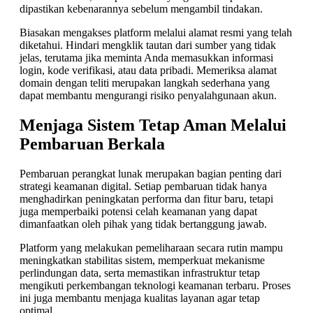
dipastikan kebenarannya sebelum mengambil tindakan.
Biasakan mengakses platform melalui alamat resmi yang telah
diketahui. Hindari mengklik tautan dari sumber yang tidak
jelas, terutama jika meminta Anda memasukkan informasi
login, kode verifikasi, atau data pribadi. Memeriksa alamat
domain dengan teliti merupakan langkah sederhana yang
dapat membantu mengurangi risiko penyalahgunaan akun.
Menjaga Sistem Tetap Aman Melalui
Pembaruan Berkala
Pembaruan perangkat lunak merupakan bagian penting dari
strategi keamanan digital. Setiap pembaruan tidak hanya
menghadirkan peningkatan performa dan fitur baru, tetapi
juga memperbaiki potensi celah keamanan yang dapat
dimanfaatkan oleh pihak yang tidak bertanggung jawab.
Platform yang melakukan pemeliharaan secara rutin mampu
meningkatkan stabilitas sistem, memperkuat mekanisme
perlindungan data, serta memastikan infrastruktur tetap
mengikuti perkembangan teknologi keamanan terbaru. Proses
ini juga membantu menjaga kualitas layanan agar tetap
optimal.