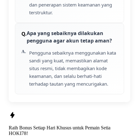
dan penerapan sistem keamanan yang
terstruktur.
Apa yang sebaiknya dilakukan
pengguna agar akun tetap aman?
Pengguna sebaiknya menggunakan kata
sandi yang kuat, memastikan alamat
situs resmi, tidak membagikan kode
keamanan, dan selalu berhati-hati
terhadap tautan yang mencurigakan.
Raih
Bonus Setiap Hari
Khusus untuk Pemain Setia
HOKI78!