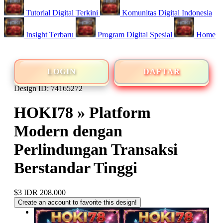
Tutorial Digital Terkini
Komunitas Digital Indonesia
Insight Terbaru
Program Digital Spesial
Home
LOGIN
DAFTAR
Design ID: 74165272
HOKI78 » Platform
Modern dengan
Perlindungan Transaksi
Berstandar Tinggi
$3
IDR 208.000
Create an account to favorite this design!