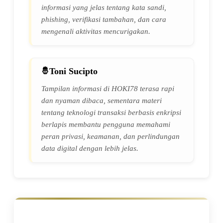
informasi yang jelas tentang kata sandi,
phishing, verifikasi tambahan, dan cara
mengenali aktivitas mencurigakan.
Toni Sucipto
Tampilan informasi di HOKI78 terasa rapi
dan nyaman dibaca, sementara materi
tentang teknologi transaksi berbasis enkripsi
berlapis membantu pengguna memahami
peran privasi, keamanan, dan perlindungan
data digital dengan lebih jelas.