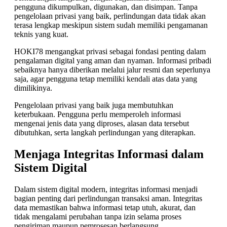
pengguna dikumpulkan, digunakan, dan disimpan. Tanpa
pengelolaan privasi yang baik, perlindungan data tidak akan
terasa lengkap meskipun sistem sudah memiliki pengamanan
teknis yang kuat.
HOKI78 mengangkat privasi sebagai fondasi penting dalam
pengalaman digital yang aman dan nyaman. Informasi pribadi
sebaiknya hanya diberikan melalui jalur resmi dan seperlunya
saja, agar pengguna tetap memiliki kendali atas data yang
dimilikinya.
Pengelolaan privasi yang baik juga membutuhkan
keterbukaan. Pengguna perlu memperoleh informasi
mengenai jenis data yang diproses, alasan data tersebut
dibutuhkan, serta langkah perlindungan yang diterapkan.
Menjaga Integritas Informasi dalam
Sistem Digital
Dalam sistem digital modern, integritas informasi menjadi
bagian penting dari perlindungan transaksi aman. Integritas
data memastikan bahwa informasi tetap utuh, akurat, dan
tidak mengalami perubahan tanpa izin selama proses
pengiriman maupun pemrosesan berlangsung.