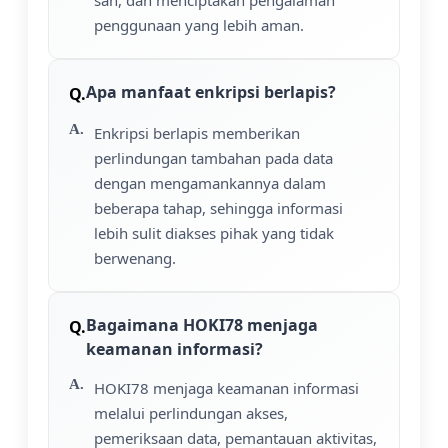
penggunaan yang lebih aman.
Apa manfaat enkripsi berlapis?
Enkripsi berlapis memberikan
perlindungan tambahan pada data
dengan mengamankannya dalam
beberapa tahap, sehingga informasi
lebih sulit diakses pihak yang tidak
berwenang.
Bagaimana HOKI78 menjaga
keamanan informasi?
HOKI78 menjaga keamanan informasi
melalui perlindungan akses,
pemeriksaan data, pemantauan aktivitas,