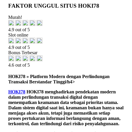
FAKTOR UNGGUL SITUS HOKI78
Murah!
4.9 out of 5
Slot online
4.9 out of 5
Bonus Terbesar
4.6 out of 5
HOKI78 » Platform Modern dengan Perlindungan
Transaksi Berstandar Tinggi/h4>
HOKI78
HOKI78 menghadirkan pendekatan modern
dalam perlindungan transaksi digital dengan
menempatkan keamanan data sebagai prioritas utama.
Dalam sistem digital saat ini, keamanan bukan hanya soal
menjaga akses akun, tetapi juga memastikan setiap
proses pertukaran informasi berlangsung dengan aman,
terkontrol, dan terlindungi dari risiko penyalahgunaan.