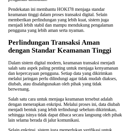
Pendekatan ini membantu HOKI78 menjaga standar
keamanan tinggi dalam proses transaksi digital. Selain
memberikan perlindungan yang lebih kuat, sistem juga
menjadi lebih stabil dan mampu mendukung pengalaman
pengguna yang lebih aman serta nyaman.
Perlindungan Transaksi Aman
dengan Standar Keamanan Tinggi
Dalam sistem digital modern, keamanan transaksi menjadi
salah satu aspek paling penting untuk menjaga kenyamanan
dan kepercayaan pengguna. Setiap data yang dikirimkan
melalui jaringan perlu dilindungi agar tidak mudah diakses,
diubah, atau disalahgunakan oleh pihak yang tidak
berwenang.
Salah satu cara untuk menjaga keamanan tersebut adalah
dengan menerapkan enkripsi. Melalui proses ini, data diubah
menjadi bentuk yang lebih terlindungi sebelum dikirimkan,
sehingga isinya tidak dapat dibaca secara langsung oleh pihak
lain selama berada di jalur komunikasi.
Selain enkripsi, sistem juga memerlukan verifikasi untuk