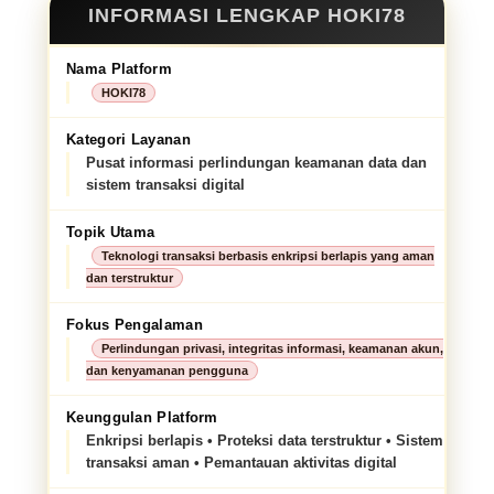
INFORMASI LENGKAP HOKI78
Nama Platform
HOKI78
Kategori Layanan
Pusat informasi perlindungan keamanan data dan
sistem transaksi digital
Topik Utama
Teknologi transaksi berbasis enkripsi berlapis yang aman
dan terstruktur
Fokus Pengalaman
Perlindungan privasi, integritas informasi, keamanan akun,
dan kenyamanan pengguna
Keunggulan Platform
Enkripsi berlapis • Proteksi data terstruktur • Sistem
transaksi aman • Pemantauan aktivitas digital