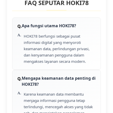
FAQ SEPUTAR HOKI78
Apa fungsi utama HOKI78?
HOKI78 berfungsi sebagai pusat
informasi digital yang menyoroti
keamanan data, perlindungan privasi,
dan kenyamanan pengguna dalam
mengakses layanan secara modern.
Mengapa keamanan data penting di
HOKI78?
Karena keamanan data membantu
menjaga informasi pengguna tetap
terlindungi, mencegah akses yang tidak
sah, dan menciptakan pengalaman