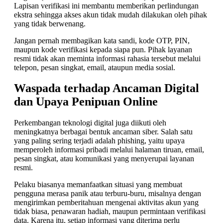
Lapisan verifikasi ini membantu memberikan perlindungan
ekstra sehingga akses akun tidak mudah dilakukan oleh pihak
yang tidak berwenang.
Jangan pernah membagikan kata sandi, kode OTP, PIN,
maupun kode verifikasi kepada siapa pun. Pihak layanan
resmi tidak akan meminta informasi rahasia tersebut melalui
telepon, pesan singkat, email, ataupun media sosial.
Waspada terhadap Ancaman Digital
dan Upaya Penipuan Online
Perkembangan teknologi digital juga diikuti oleh
meningkatnya berbagai bentuk ancaman siber. Salah satu
yang paling sering terjadi adalah phishing, yaitu upaya
memperoleh informasi pribadi melalui halaman tiruan, email,
pesan singkat, atau komunikasi yang menyerupai layanan
resmi.
Pelaku biasanya memanfaatkan situasi yang membuat
pengguna merasa panik atau terburu-buru, misalnya dengan
mengirimkan pemberitahuan mengenai aktivitas akun yang
tidak biasa, penawaran hadiah, maupun permintaan verifikasi
data. Karena itu, setiap informasi yang diterima perlu