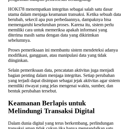
HOKI78 menempatkan integritas sebagai salah satu dasar
utama dalam menjaga keamanan transaksi. Ketika sebuah data
berubah, sekecil apa pun perbedaannya, dampaknya bisa
memengaruhi keseluruhan proses. Karena itu, sistem perlu
memiliki cara untuk memeriksa apakah informasi yang
diterima masih sama dengan data yang dikirimkan
sebelumnya.
Proses pemeriksaan ini membantu sistem mendeteksi adanya
modifikasi, gangguan, atau manipulasi data yang tidak
diinginkan.
Selain pemeriksaan data, pencatatan aktivitas juga menjadi
bagian penting dalam menjaga integritas. Setiap perubahan
yang terjadi dapat disimpan sebagai jejak aktivitas agar sistem
memiliki riwayat yang jelas mengenai waktu, sumber, dan
bentuk perubahan tersebut.
Keamanan Berlapis untuk
Melindungi Transaksi Digital
Dalam dunia digital yang terus berkembang, perlindungan
transaksi aman tidak cukup jika hanya mengandalkan satu