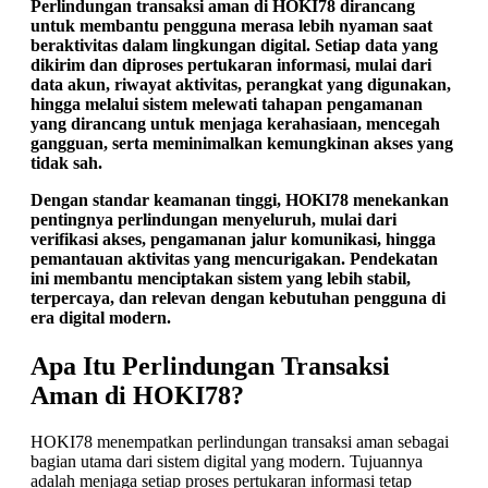
Perlindungan transaksi aman di HOKI78 dirancang
untuk membantu pengguna merasa lebih nyaman saat
beraktivitas dalam lingkungan digital. Setiap data yang
dikirim dan diproses pertukaran informasi, mulai dari
data akun, riwayat aktivitas, perangkat yang digunakan,
hingga melalui sistem melewati tahapan pengamanan
yang dirancang untuk menjaga kerahasiaan, mencegah
gangguan, serta meminimalkan kemungkinan akses yang
tidak sah.
Dengan standar keamanan tinggi, HOKI78 menekankan
pentingnya perlindungan menyeluruh, mulai dari
verifikasi akses, pengamanan jalur komunikasi, hingga
pemantauan aktivitas yang mencurigakan. Pendekatan
ini membantu menciptakan sistem yang lebih stabil,
terpercaya, dan relevan dengan kebutuhan pengguna di
era digital modern.
Apa Itu Perlindungan Transaksi
Aman di HOKI78?
HOKI78 menempatkan perlindungan transaksi aman sebagai
bagian utama dari sistem digital yang modern. Tujuannya
adalah menjaga setiap proses pertukaran informasi tetap